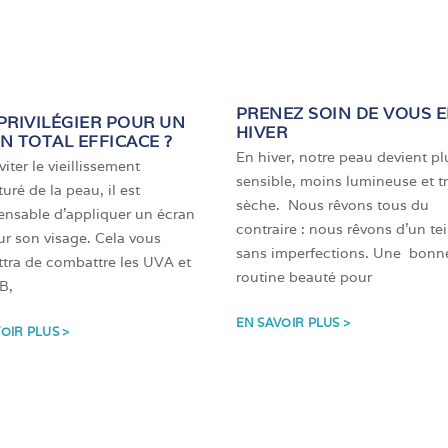
PRENEZ SOIN DE VOUS 
PRIVILÉGIER POUR UN
HIVER
N TOTAL EFFICACE ?
En hiver, notre peau devient pl
iter le vieillissement
sensible, moins lumineuse et t
uré de la peau, il est
sèche. Nous rêvons tous du
ensable d’appliquer un écran
contraire : nous rêvons d’un tei
sur son visage. Cela vous
sans imperfections. Une bonn
tra de combattre les UVA et
routine beauté pour
B,
EN SAVOIR PLUS >
OIR PLUS >