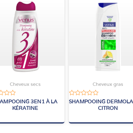
Cheveux secs
Cheveux gras
Note
AMPOOING 3EN1 À LA
SHAMPOOING DERMOLA
0
KÉRATINE
CITRON
sur
5