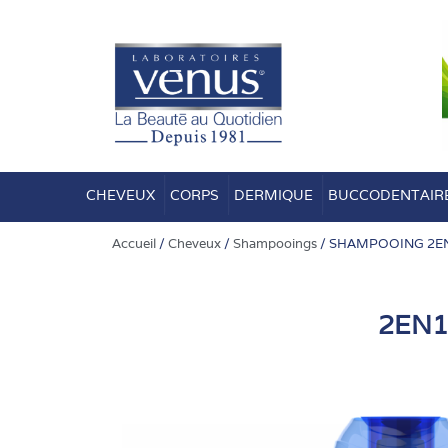
Aller
au
contenu
CHEVEUX
CORPS
DERMIQUE
BUCCODENTAIR
Accueil
/
Cheveux
/
Shampooings
/ SHAMPOOING 2E
2EN1