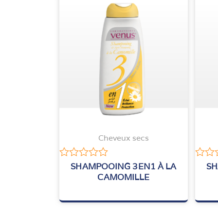
Cheveux secs
Note
Note
SHAMPOOING 3EN1 À LA
SH
0
0
CAMOMILLE
sur
sur
5
5