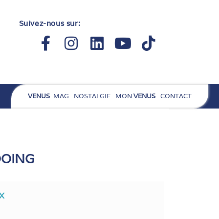
Suivez-nous sur:
Facebook-
Instagram
Linkedin
Youtube
Tiktok
f
VENUS
MAG
NOSTALGIE
MON
VENUS
CONTACT
OOING
X