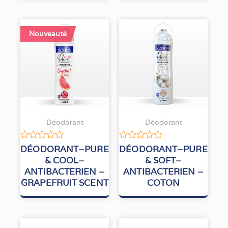
Nouveauté
Déodorant
Déodorant
Note
Note
DÉODORANT–PURE
DÉODORANT–PURE
0
0
& COOL–
& SOFT–
sur
sur
ANTIBACTERIEN –
ANTIBACTERIEN –
5
5
GRAPEFRUIT SCENT
COTON