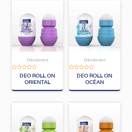
Déodorant
Déodorant
Note
Note
DEO ROLL ON
DEO ROLL ON
0
0
ORIENTAL
OCÉAN
sur
sur
5
5