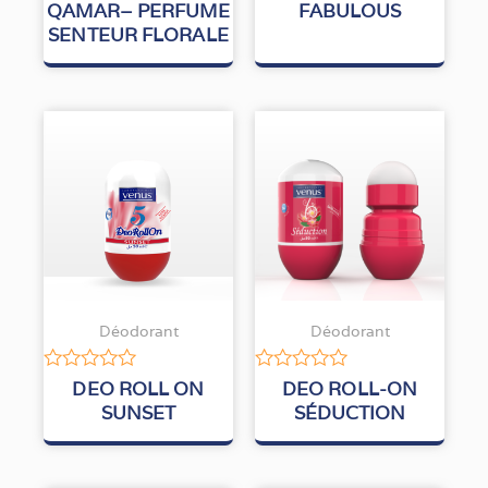
QAMAR– PERFUME
FABULOUS
sur
sur
SENTEUR FLORALE
5
5
Déodorant
Déodorant
Note
Note
DEO ROLL ON
DEO ROLL-ON
0
0
SUNSET
SÉDUCTION
sur
sur
5
5