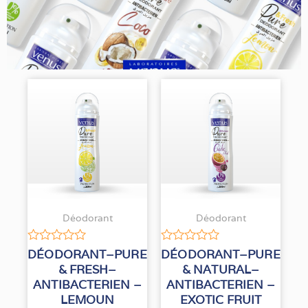
Déodorant
Déodorant
Note
Note
DÉODORANT–PURE
DÉODORANT–PURE
0
0
& FRESH–
& NATURAL–
sur
sur
ANTIBACTERIEN –
ANTIBACTERIEN –
5
5
LEMOUN
EXOTIC FRUIT