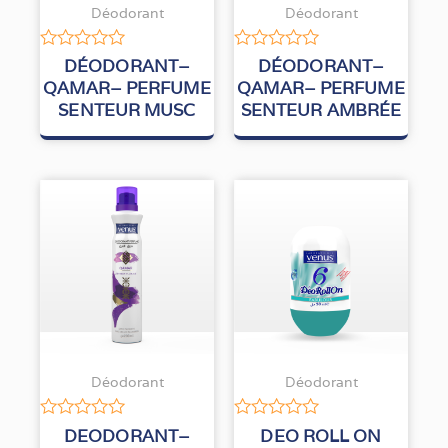
Déodorant
Déodorant
Note
Note
DÉODORANT–
DÉODORANT–
0
0
QAMAR– PERFUME
QAMAR– PERFUME
sur
sur
SENTEUR MUSC
SENTEUR AMBRÉE
5
5
Déodorant
Déodorant
Note
Note
DEODORANT–
DEO ROLL ON
0
0