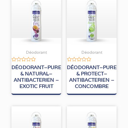
Déodorant
Déodorant
Note
Note
DÉODORANT–PURE
DÉODORANT–PURE
0
0
& NATURAL–
& PROTECT–
sur
sur
ANTIBACTERIEN –
ANTIBACTERIEN –
5
5
EXOTIC FRUIT
CONCOMBRE