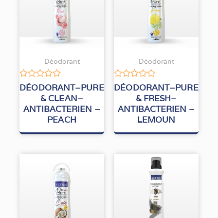
Déodorant
Déodorant
Note
Note
DÉODORANT–PURE
DÉODORANT–PURE
0
0
& CLEAN–
& FRESH–
sur
sur
ANTIBACTERIEN –
ANTIBACTERIEN –
5
5
PEACH
LEMOUN