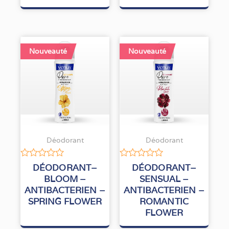
Nouveauté
Nouveauté
Déodorant
Déodorant
Note
Note
DÉODORANT–
DÉODORANT–
0
0
BLOOM –
SENSUAL –
sur
sur
ANTIBACTERIEN –
ANTIBACTERIEN –
5
5
SPRING FLOWER
ROMANTIC
FLOWER