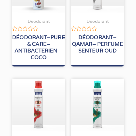
Déodorant
Déodorant
Note
Note
DÉODORANT–PURE
DÉODORANT–
0
0
& CARE–
QAMAR– PERFUME
sur
sur
ANTIBACTERIEN –
SENTEUR OUD
5
5
COCO