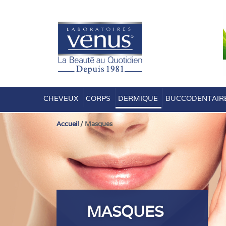
Aller
au
contenu
CHEVEUX
CORPS
DERMIQUE
BUCCODENTAIR
Accueil
/ Masques
MASQUES