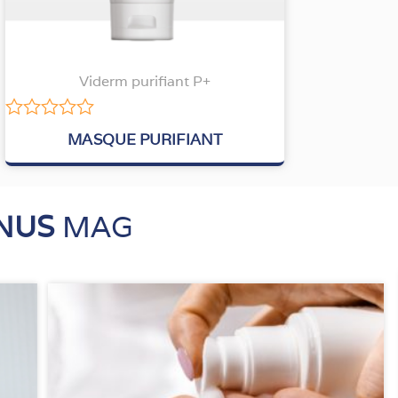
Viderm purifiant P+
Note
MASQUE PURIFIANT
0
sur
5
NUS
MAG