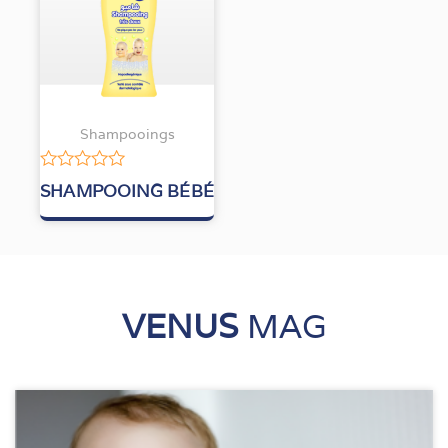
Shampooings
Note
SHAMPOOING BÉBÉ
0
sur
5
VENUS
MAG