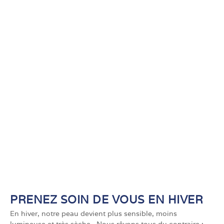
PRENEZ SOIN DE VOUS EN HIVER
En hiver, notre peau devient plus sensible, moins
lumineuse et très sèche. Nous rêvons tous du contraire :