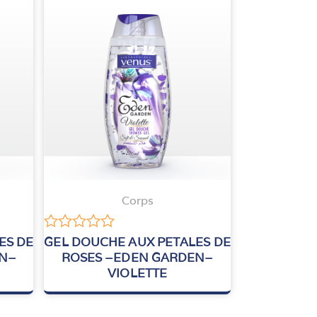
Corps
Note
ES DE
GEL DOUCHE AUX PETALES DE
0
EN–
ROSES –EDEN GARDEN–
sur
VIOLETTE
5