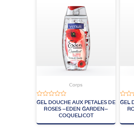
Corps
Note
Note
GEL DOUCHE AUX PETALES DE
GEL 
0
0
ROSES –EDEN GARDEN–
RO
sur
sur
COQUELICOT
5
5