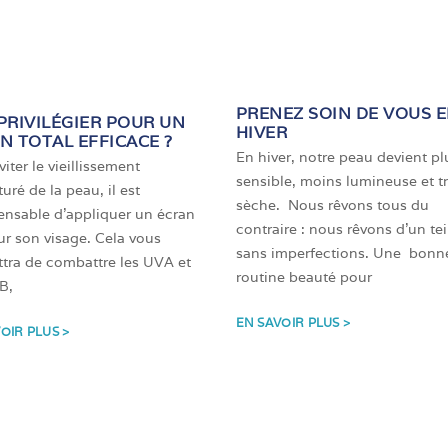
PRENEZ SOIN DE VOUS 
PRIVILÉGIER POUR UN
HIVER
N TOTAL EFFICACE ?
En hiver, notre peau devient pl
iter le vieillissement
sensible, moins lumineuse et t
uré de la peau, il est
sèche. Nous rêvons tous du
ensable d’appliquer un écran
contraire : nous rêvons d’un tei
sur son visage. Cela vous
sans imperfections. Une bonn
tra de combattre les UVA et
routine beauté pour
B,
EN SAVOIR PLUS >
OIR PLUS >