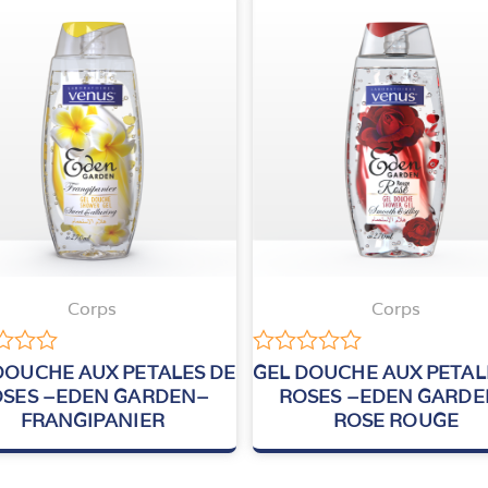
Corps
Corps
Note
DOUCHE AUX PETALES DE
GEL DOUCHE AUX PETAL
0
SES –EDEN GARDEN–
ROSES –EDEN GARD
sur
FRANGIPANIER
ROSE ROUGE
5