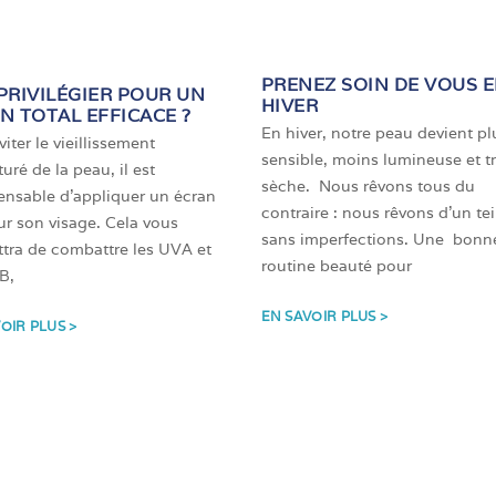
PRENEZ SOIN DE VOUS 
PRIVILÉGIER POUR UN
HIVER
N TOTAL EFFICACE ?
En hiver, notre peau devient pl
iter le vieillissement
sensible, moins lumineuse et t
uré de la peau, il est
sèche. Nous rêvons tous du
ensable d’appliquer un écran
contraire : nous rêvons d’un tei
sur son visage. Cela vous
sans imperfections. Une bonn
tra de combattre les UVA et
routine beauté pour
B,
EN SAVOIR PLUS >
OIR PLUS >