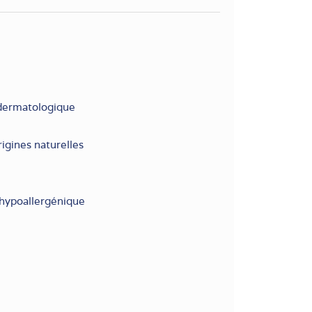
 dermatologique
igines naturelles
 hypoallergénique