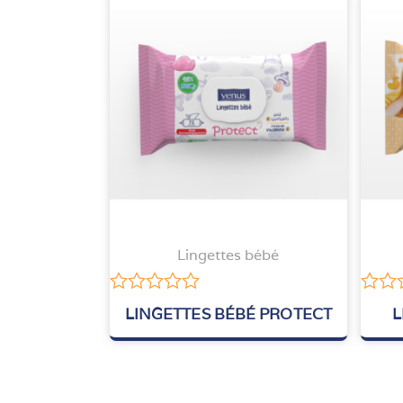
Lingettes bébé
Note
Note
LINGETTES BÉBÉ PROTECT
L
0
0
sur
sur
5
5