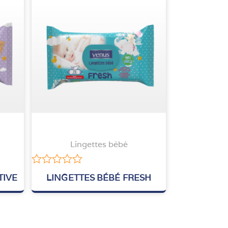
Lingettes bébé
Note
TIVE
LINGETTES BÉBÉ FRESH
0
sur
5