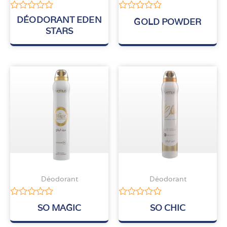
Note
Note
DÉODORANT EDEN
GOLD POWDER
0
0
STARS
sur
sur
5
5
Déodorant
Déodorant
Note
Note
SO MAGIC
SO CHIC
0
0
sur
sur