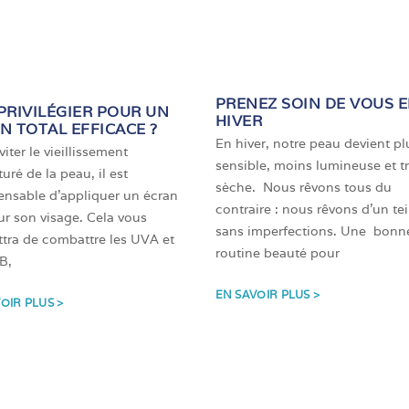
PRENEZ SOIN DE VOUS 
PRIVILÉGIER POUR UN
HIVER
N TOTAL EFFICACE ?
En hiver, notre peau devient pl
iter le vieillissement
sensible, moins lumineuse et t
uré de la peau, il est
sèche. Nous rêvons tous du
ensable d’appliquer un écran
contraire : nous rêvons d’un tei
sur son visage. Cela vous
sans imperfections. Une bonn
tra de combattre les UVA et
routine beauté pour
B,
EN SAVOIR PLUS >
OIR PLUS >