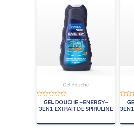
Gel douche
Note
Note
GEL DOUCHE –ENERGY–
GE
0
0
3EN1 EXTRAIT DE SPIRULINE
3EN1
sur
sur
5
5