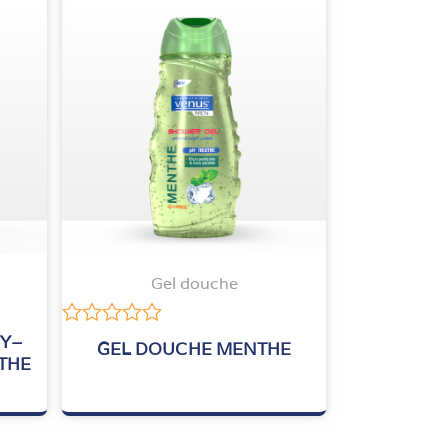
Gel douche
Note
GY–
GEL DOUCHE MENTHE
0
THE
sur
5