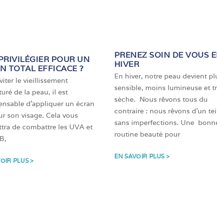
PRENEZ SOIN DE VOUS 
PRIVILÉGIER POUR UN
HIVER
N TOTAL EFFICACE ?
En hiver, notre peau devient pl
iter le vieillissement
sensible, moins lumineuse et t
uré de la peau, il est
sèche. Nous rêvons tous du
ensable d’appliquer un écran
contraire : nous rêvons d’un tei
sur son visage. Cela vous
sans imperfections. Une bonn
tra de combattre les UVA et
routine beauté pour
B,
EN SAVOIR PLUS >
OIR PLUS >