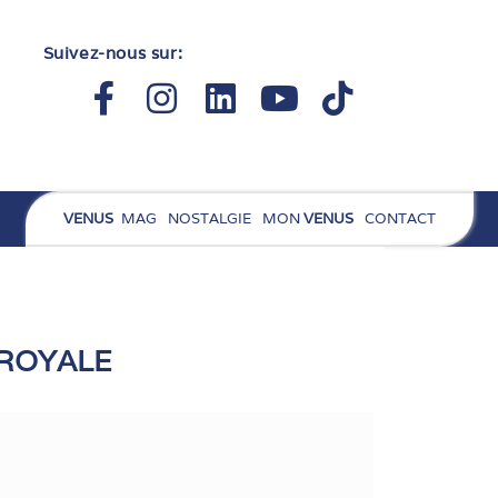
Suivez-nous sur:
Facebook-
Instagram
Linkedin
Youtube
Tiktok
f
VENUS
MAG
NOSTALGIE
MON
VENUS
CONTACT
 ROYALE