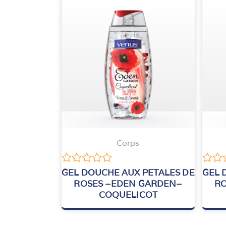
Corps
Note
Note
GEL DOUCHE AUX PETALES DE
GEL 
0
0
ROSES –EDEN GARDEN–
RO
sur
sur
COQUELICOT
5
5