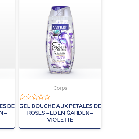
Corps
Note
ES DE
GEL DOUCHE AUX PETALES DE
0
EN–
ROSES –EDEN GARDEN–
sur
VIOLETTE
5