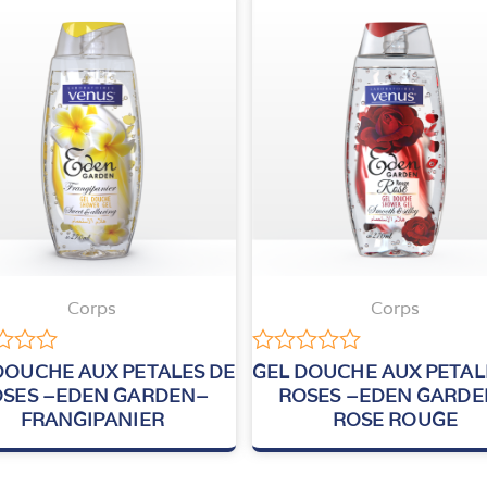
Corps
Corps
Note
DOUCHE AUX PETALES DE
GEL DOUCHE AUX PETAL
0
SES –EDEN GARDEN–
ROSES –EDEN GARD
sur
FRANGIPANIER
ROSE ROUGE
5