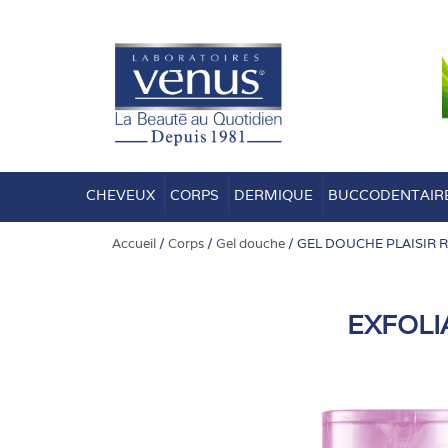
Aller
au
contenu
CHEVEUX
CORPS
DERMIQUE
BUCCODENTAIR
Accueil
/
Corps
/
Gel douche
/ GEL DOUCHE PLAISIR 
EXFOLI