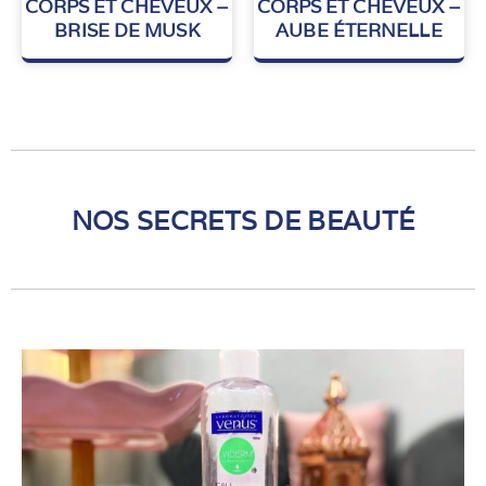
CORPS ET CHEVEUX –
CORPS ET CHEVEUX –
sur
sur
BRISE DE MUSK
AUBE ÉTERNELLE
5
5
NOS SECRETS DE BEAUTÉ