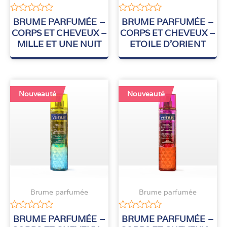
Note
Note
BRUME PARFUMÉE –
BRUME PARFUMÉE –
0
0
CORPS ET CHEVEUX –
CORPS ET CHEVEUX –
sur
sur
MILLE ET UNE NUIT
ETOILE D’ORIENT
5
5
Nouveauté
Nouveauté
Brume parfumée
Brume parfumée
Note
Note
BRUME PARFUMÉE –
BRUME PARFUMÉE –
0
0