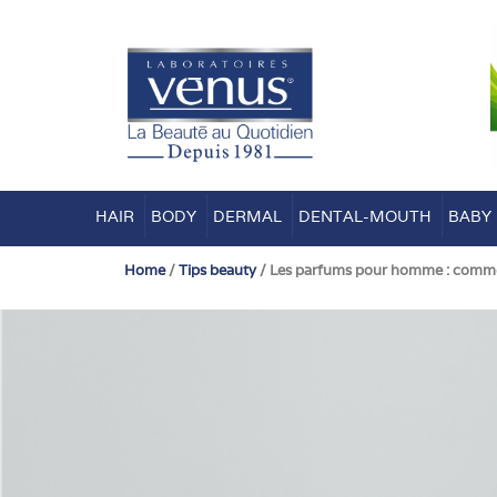
Skip
to
content
HAIR
BODY
DERMAL
DENTAL-MOUTH
BABY
Home
/
Tips beauty
/ Les parfums pour homme : commen