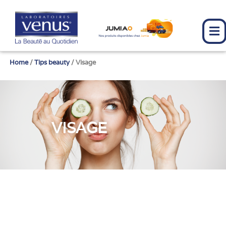
Skip
to
content
Home
/
Tips beauty
/ Visage
VISAGE